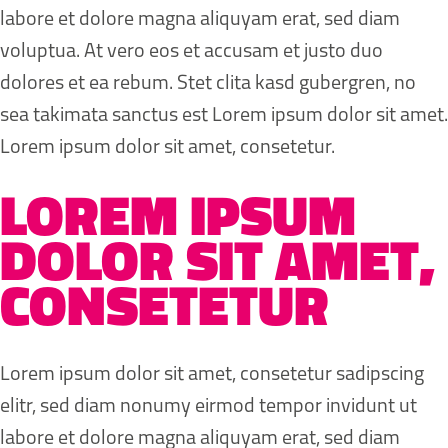
vero eos et accusam et
takimata sanctus est
labore et dolore magna aliquyam erat, sed diam
justo duo dolores et ea
justo duo dolores et ea
Lorem ipsum dolor sit
voluptua. At vero eos et accusam et justo duo
rebum. Stet clita kasd
rebum. Stet clita kasd
amet. Lorem ipsum dolor
dolores et ea rebum. Stet clita kasd gubergren, no
gubergren, no sea
gubergren, no sea
sit amet, consetetur
sea takimata sanctus est Lorem ipsum dolor sit amet.
takimata sanctus est
takimata sanctus est
sadipscing elitr, sed diam
Lorem ipsum dolor sit amet, consetetur.
Lorem ipsum dolor sit
Lorem ipsum dolor sit
nonumy eirmod tempor
amet. Lorem ipsum dolor
amet. Lorem ipsum dolor
LOREM IPSUM
invidunt ut labore et
sit amet, consetetur
sit amet, consetetur
dolore magna aliquyam
DOLOR SIT AMET,
sadipscing elitr. Sed diam
sadipscing elitr, sed diam
erat, sed diam voluptua. At
nonumy eirmod tempor
nonumy eirmod tempor
CONSETETUR
vero eos et accusam et
invidunt ut labore et
invidunt ut labore et
justo duo dolores et ea
dolore magna aliquyam
dolore magna aliquyam
rebum. Stet clita kasd
Lorem ipsum dolor sit amet, consetetur sadipscing
erat, sed diam voluptua. At
erat, sed diam voluptua. At
gubergren, no sea
elitr, sed diam nonumy eirmod tempor invidunt ut
vero eos et accusam et
vero eos et accusam et
takimata sanctus est
labore et dolore magna aliquyam erat, sed diam
justo duo dolores et ea