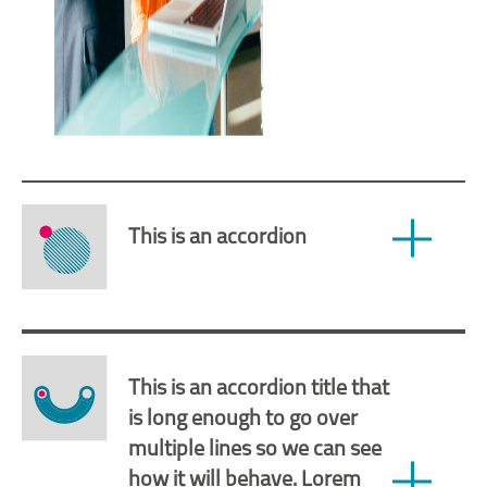
This is an accordion
Lorem ipsum dolor sit
amet, consetetur
sadipscing elitr, sed diam
This is an accordion title that
nonumy eirmod tempor
is long enough to go over
multiple lines so we can see
invidunt ut labore et
how it will behave. Lorem
dolore magna aliquyam