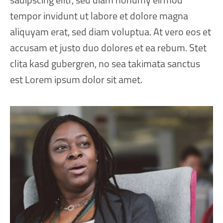
sadipscing elitr, sed diam nonumy eirmod
gubergren, no sea
sit amet, consetetur
takimata sanctus est
tempor invidunt ut labore et dolore magna
takimata sanctus est
sadipscing elitr, sed diam
Lorem ipsum dolor sit
aliquyam erat, sed diam voluptua. At vero eos et
Lorem ipsum dolor sit
nonumy eirmod tempor
amet. Lorem ipsum dolor
accusam et justo duo dolores et ea rebum. Stet
amet. Lorem ipsum dolor
invidunt ut labore et
sit amet, consetetur
clita kasd gubergren, no sea takimata sanctus
sit amet, consetetur
dolore magna aliquyam
sadipscing elitr, sed diam
est Lorem ipsum dolor sit amet.
sadipscing elitr, sed diam
erat, sed diam voluptua. At
nonumy eirmod tempor
nonumy eirmod tempor
vero eos et accusam et
invidunt ut labore et
invidunt ut labore et
justo duo dolores et ea
dolore magna aliquyam
dolore magna aliquyam
rebum. Stet clita kasd
erat, sed diam voluptua. At
erat, sed diam voluptua. At
gubergren, no sea
vero eos et accusam et
vero eos et accusam et
takimata sanctus est
justo duo dolores et ea
justo duo dolores et ea
Lorem ipsum dolor sit
rebum. Stet clita kasd
rebum. Stet clita kasd
amet. Lorem ipsum dolor
gubergren, no sea
gubergren, no sea
sit amet, consetetur
takimata sanctus est