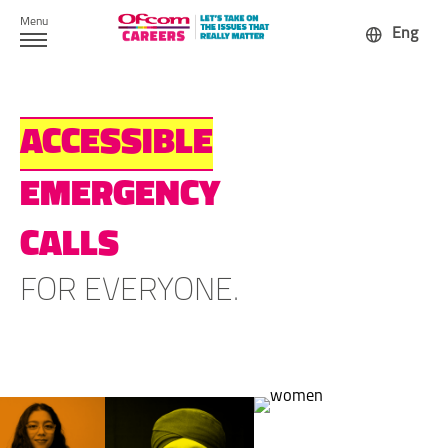
Skip
Menu
Eng
to
content
Standard Content 3
ACCESSIBLE
EMERGENCY
CALLS
FOR EVERYONE.